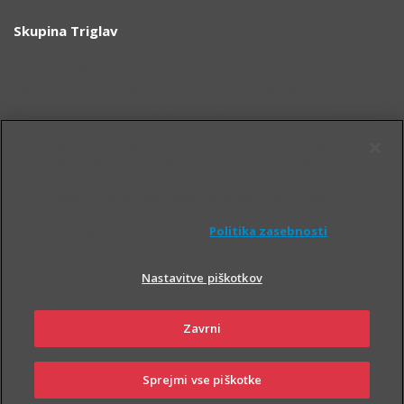
Skupina Triglav
Vse pravice pridržane. © Zavarovalnica Triglav, d. d., Miklošičeva cesta
19, 1000 Ljubljana, Slovenija.
Okrožno sodišče v Ljubljani, reg. vl. 1/10687/00, osnovni kapital:
73.701.391,79 EUR, matična št.: 5063345, davčna št.: 80040306
S piškotki zagotavljamo, da naše spletno mesto deluje
pravilno, prilagajamo vsebino in oglase, omogočamo
funkcije družabnih omrežij in analiziramo omrežni promet.
Podatke o vaši uporabi našega spletnega mesta delimo s
svojimi partnerji, ki delujejo na področjih družabnih
omrežij, oglaševanja in analize.
Politika zasebnosti
Nastavitve piškotkov
OSTALE STRANI
Zavrni
Sprejmi vse piškotke